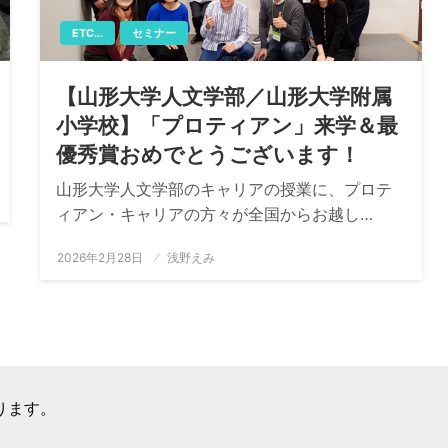
ETC...
セミナー
【山形大学人文学部／山形大学附属
小学校】「プロティアン」来学＆最
優秀賞おめでとうございます！
山形大学人文学部のキャリアの授業に、プロテ
ィアン・キャリアの方々が全国からお越し…
投
2026年2月28日
浅野えみ
稿
日:
ります。