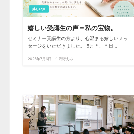
嬉しい声
嬉しい受講生の声＝私の宝物。
セミナー受講生の方より、心温まる嬉しいメッ
セージをいただきました。 6月＊、＊日…
投
2026年7月6日
浅野えみ
稿
日: