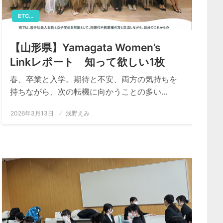
ETC...
【山形県】Yamagata Women’s
Linkレポート 知って欲しい1枚
春、卒業と入学。期待と不安、両方の気持ちを
持ちながら、次の転機に向かうことの多い…
投
2026年3月13日
浅野えみ
稿
日: