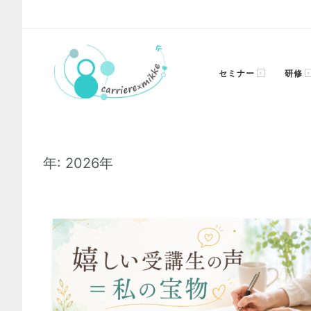
コ
ン
テ
ン
セミナー
研修
ツ
へ
ス
あなたのキャリアにエールを！
carriere×mikke
キ
ッ
!
年:
2026年
プ