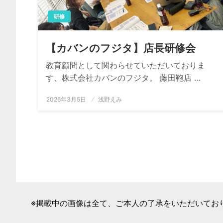
研修
【カバンのフジタ】店長研修会
教育顧問として関わらせていただいておりま
す、株式会社カバンのフジタ。 藤田鞄店 …
投
2026年3月5日
浅野えみ
稿
日:
※掲載中の画像は全て、ご本人の了承をいただいてお