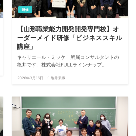
研修
【山形職業能力開発開発専門校】オ
ーダーメイド研修「ビジネススキル
講座」
キャリエール・ミッケ！所属コンサルタントの
亀井です。株式会社FULLラインナップ…
投
2026年3月16日
亀井果織
稿
日: