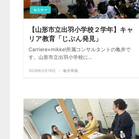
セミナー
【山形市立出羽小学校２学年】キャ
リア教育「じぶん発見」
Carriere×mikke!所属コンサルタントの亀井で
す。山形市立出羽小学校に…
投
2026年3月16日
亀井果織
稿
日: