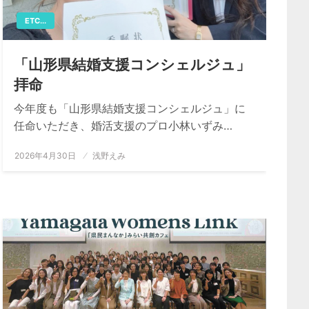
ETC...
「山形県結婚支援コンシェルジュ」
拝命
今年度も「山形県結婚支援コンシェルジュ」に
任命いただき、婚活支援のプロ小林いずみ…
投
2026年4月30日
浅野えみ
稿
日: