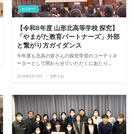
セミナー
【令和8年度 山形北高等学校 探究】
「やまがた教育パートナーズ」外部
と繋がり方ガイダンス
今年度も北高の皆さんの探究学習のコーディネ
ーターとして関わらせていただくにあたり…
投
2026年5月15日
浅野えみ
稿
日: