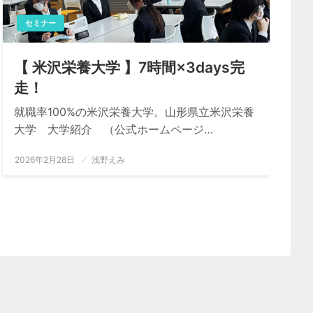
セミナー
【 米沢栄養大学 】7時間×3days完
走！
就職率100%の米沢栄養大学。山形県立米沢栄養
大学 大学紹介 （公式ホームページ…
投
2026年2月28日
浅野えみ
稿
日: