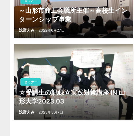
セミナー
～山形市商工会議所主催～高校生イン
シ
ターンシップ事業
ョ
浅野えみ
2022年6月27日
ン
セミナー
☆受講生の記録☆実践対策講座 IN 山
形大学2023.03
浅野えみ
2023年3月7日