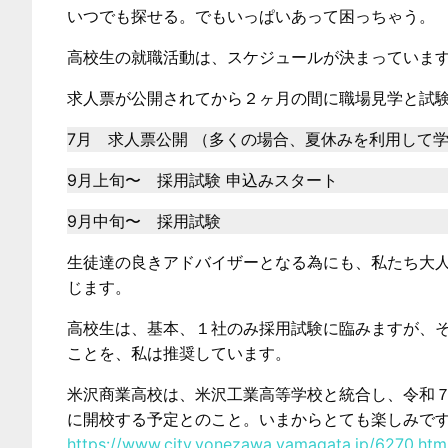
いつでも探せる。でもいっぱいあって困っちゃう。
高校生の就職活動は、スケジュールが決まっていま
求人票が公開されてから２ヶ月の間に職場見学と試
7月 求人票公開 （多くの場合、夏休みを利用して
9月上旬〜 採用試験 申込みスタート
9月中旬〜 採用試験
生徒達の良きアドバイザーとなる為にも、私たち大
じます。
高校生は、基本、１社のみ採用試験に臨みますが、そ
ことを、私は推奨しています。
米沢商業高校は、米沢工業高等学校と統合し、令和
に開校する予定とのこと。いまからとても楽しみで
https://www.city.yonezawa.yamagata.jp/6270.htm