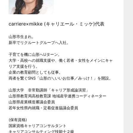
carriere×mikke (キャリエール・ミッケ)代表
山形市生まれ。
新卒でリクルートグループへ入社。
子育てを機に山形へUターン。
大学・高校への就職支援や、働く若者・女性をメインにキャ
リア支援を行う。
企業の教育顧問としても従事。
両者を繋ぐSNS「山形の＼いいお仕事／みっけ！」を開設。
山形大学 非常勤講師「キャリア形成論演習」
山形県教育局高校教育課 地域産学連携コーディネーター
山形県産業構造審議会委員
若年女性県内就職・定着促進協議会委員
(保有資格)
国家資格キャリアコンサルタント
キャリアコンサルティング技能士２級