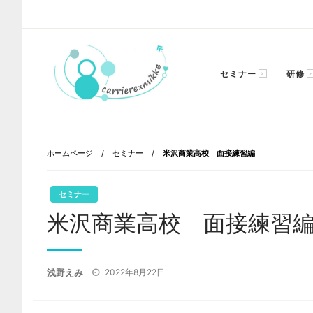
コ
ン
テ
ン
セミナー
研修
ツ
へ
ス
あなたのキャリアにエールを！
carriere×mikke
キ
ッ
ホームページ
セミナー
米沢商業高校 面接練習編
!
プ
セミナー
米沢商業高校 面接練習
投
浅野えみ
2022年8月22日
稿
日: