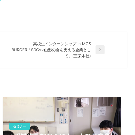
高校生インターンシップ in MOS
BURGER「SDGs×山形の食を支える企業とし
次
て」(三栄本社)
の
投
稿
セミナー