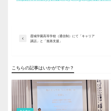
投
霞城学園高等学校（通信制）にて「キャリア
前
講話」と「進路支援」
の
稿
投
稿
ナ
こちらの記事はいかがですか？
ビ
ゲ
ー