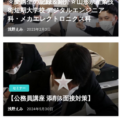
☆受講生の記録＆紹介☆山形県産業技
術短期大学校 デジタルエンジニア
科・メカエレクトロニクス科
浅野えみ
2023年2月3日
セミナー
【公務員講座 添削&面接対策】
浅野えみ
2024年5月30日