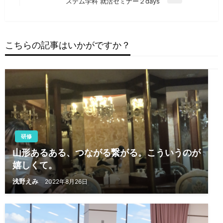
ナ
投
次
ステム学科 就活セミナー２days
稿
の
ビ
投
ゲ
稿
ー
こちらの記事はいかがですか？
シ
ョ
ン
研修
山形あるある、つながる繋がる。こういうのが
嬉しくて。
浅野えみ
2022年8月26日