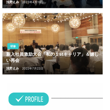
浅野えみ
2023年4月19日
研修
新入社員激励大会「私の１stキャリア」＆嬉し
い再会
浅野えみ
2022年7月22日