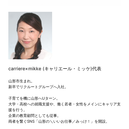
carriere×mikke (キャリエール・ミッケ)代表
山形市生まれ。
新卒でリクルートグループへ入社。
子育てを機に山形へUターン。
大学・高校への就職支援や、働く若者・女性をメインにキャリア支
援を行う。
企業の教育顧問としても従事。
両者を繋ぐSNS「山形の＼いいお仕事／みっけ！」を開設。