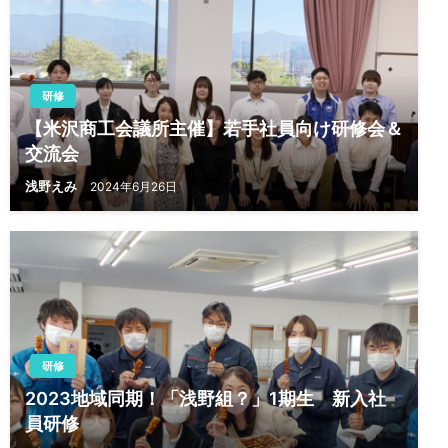
研修
【米沢商工会議所主催】若手社員向け研修会＆
交流会
浅野えみ
2024年6月26日
研修
2023地域同期！「浅野組？」1期生 新入社
員研修