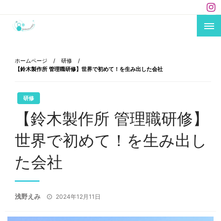
コ
ン
テ
あなたのキャリアにエールを！
carriere×mikke !
ン
ツ
ホームページ
研修
へ
【鈴木製作所 管理職研修】世界で初めて！を生み出した会社
ス
キ
研修
ッ
【鈴木製作所 管理職研修】
プ
世界で初めて！を生み出し
た会社
投
浅野えみ
2024年12月11日
稿
日: