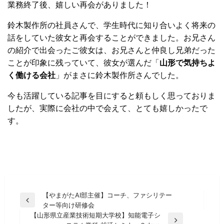
業務終了後、嬉しい再会がありました！
鈴木製作所の社員さんで、学生時代に知り合いよく将来の
話をしていた彼女と再会することができました。お兄さん
の紹介で出会ったご彼女は、お兄さんと仲良し兄弟だった
ことが印象に残っていて、彼女が選んだ「
山形で気持ちよ
く働ける会社
」がまさに鈴木製作所さんでした。
今も活躍している記事を目にすると頼もしく思っておりま
したが、実際に会社の中で会えて、とても嬉しかったで
す。
投
【やまがたAI部主催】コーチ、ファシリテー
前
ター等向け研修会
稿
の
【山形県立産業技術短期大学校】知能電子シ