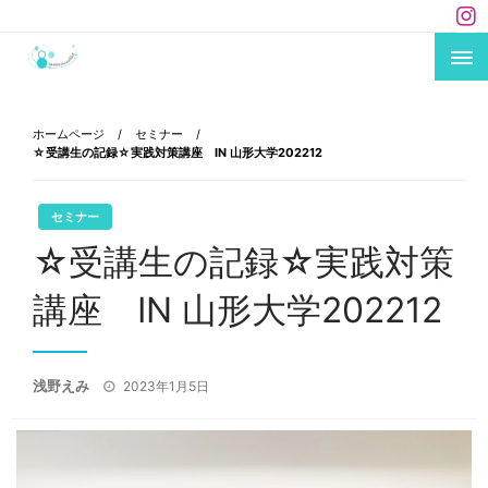
コ
ン
テ
あなたのキャリアにエールを！
carriere×mikke !
ン
ツ
ホームページ
セミナー
へ
☆受講生の記録☆実践対策講座 IN 山形大学202212
ス
キ
セミナー
ッ
☆受講生の記録☆実践対策
プ
講座 IN 山形大学202212
投
浅野えみ
2023年1月5日
稿
日: