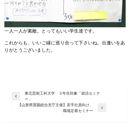
一人一人が素敵。とってもいい学生達です。
これからも、いいご縁に巡り合って下さいね。出逢いをあ
りがとうございました。
投
東北芸術工科大学 ３年生対象「就活セミナ
前
ー」
稿
の
【山形県置賜総合支庁主催】若手社員向け、
ナ
投
次
職場定着セミナー
稿
の
ビ
投
ゲ
稿