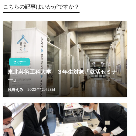
ー
こちらの記事はいかがですか？
シ
ョ
ン
セミナー
東北芸術工科大学 ３年生対象「就活セミナ
ー」
浅野えみ
2022年12月28日