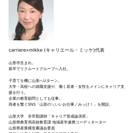
carriere×mikke (キャリエール・ミッケ)代表
山形市生まれ。
新卒でリクルートグループへ入社。
子育てを機に山形へUターン。
大学・高校への就職支援や、働く若者・女性をメインにキャリア支
援を行う。
企業の教育顧問としても従事。
両者を繋ぐSNS「山形の＼いいお仕事／みっけ！」を開設。
山形大学 非常勤講師「キャリア形成論演習」
山形県教育局高校教育課 地域産学連携コーディネーター
山形県産業構造審議会委員