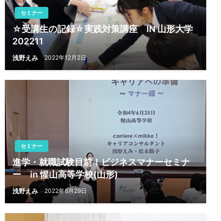
セミナー
☆受講生の記録☆実践対策講座 IN 山形大学
202211
浅野えみ
2022年12月2日
セミナー
進学・就職試験目前！ビジネスマナーセミナ
ー in 惺山高等学校(山形)
浅野えみ
2022年6月29日