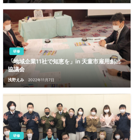
研修
「地域企業11社で知恵を」in 天童市雇用創出
協議会
浅野えみ
2022年11月7日
研修