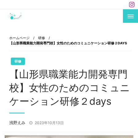
コ
ン
テ
あなたのキャリアにエールを！
carriere×mikke !
ン
ツ
ホームページ
研修
へ
【山形県職業能力開発専門校】女性のためのコミュニケーション研修２DAYS
ス
キ
研修
ッ
【山形県職業能力開発専門
プ
校】女性のためのコミュニ
ケーション研修２days
投
浅野えみ
2023年10月13日
稿
日: