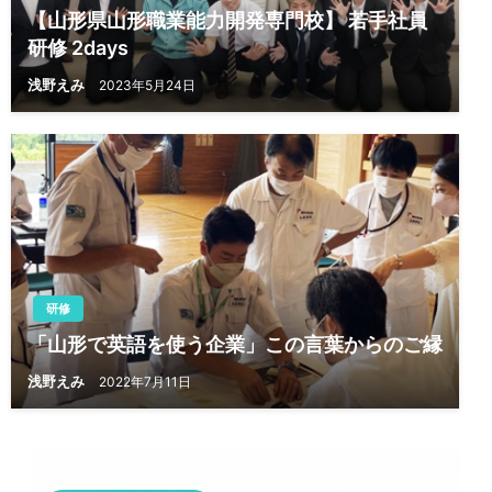
【山形県山形職業能力開発専門校】 若手社員
研修 2days
浅野えみ
2023年5月24日
研修
「山形で英語を使う企業」この言葉からのご縁
浅野えみ
2022年7月11日