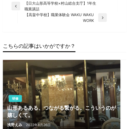
投
【日大山形高等学校×村山総合支庁】1年生
前
職業講話
稿
の
【高畠中学校】職業体験会 WAKU WAKU
ナ
投
次
WORK
稿
の
ビ
投
ゲ
稿
ー
こちらの記事はいかがですか？
シ
ョ
ン
研修
山形あるある、つながる繋がる。こういうのが
嬉しくて。
浅野えみ
2022年8月26日