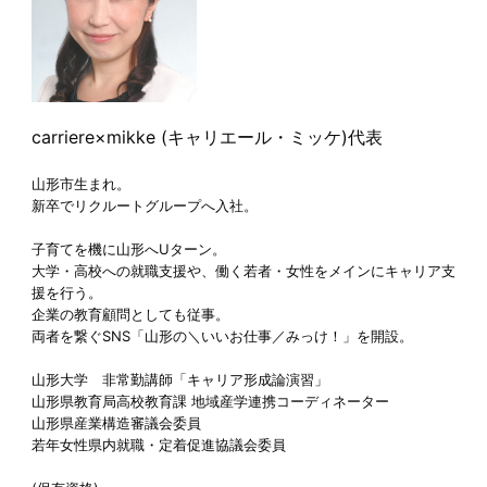
carriere×mikke (キャリエール・ミッケ)代表
山形市生まれ。
新卒でリクルートグループへ入社。
子育てを機に山形へUターン。
大学・高校への就職支援や、働く若者・女性をメインにキャリア支
援を行う。
企業の教育顧問としても従事。
両者を繋ぐSNS「山形の＼いいお仕事／みっけ！」を開設。
山形大学 非常勤講師「キャリア形成論演習」
山形県教育局高校教育課 地域産学連携コーディネーター
山形県産業構造審議会委員
若年女性県内就職・定着促進協議会委員