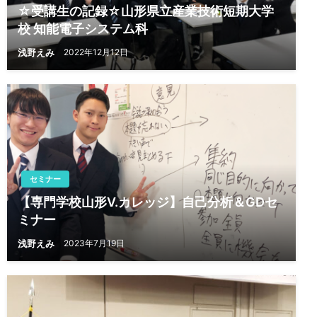
☆受講生の記録☆山形県立産業技術短期大学
校 知能電子システム科
浅野えみ
2022年12月12日
セミナー
【専門学校山形V.カレッジ】自己分析＆GDセ
ミナー
浅野えみ
2023年7月19日