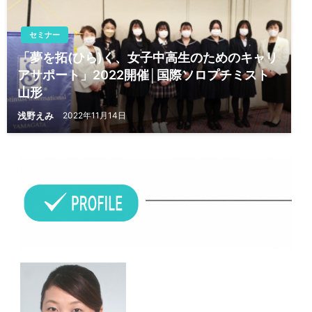
セミナー
「夢を拓(ひら)く、女子中高生のためのキャリ
アサポート」2022開催│国際ソロプチミスト
山形
浅野えみ
2022年11月14日