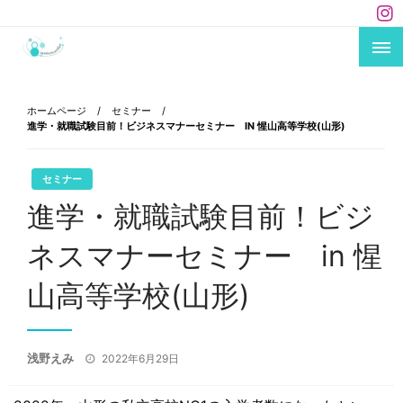
コ
ン
テ
あなたのキャリアにエールを！
carriere×mikke !
ン
ツ
ホームページ
セミナー
へ
進学・就職試験目前！ビジネスマナーセミナー IN 惺山高等学校(山形)
ス
キ
セミナー
ッ
進学・就職試験目前！ビジ
プ
ネスマナーセミナー in 惺
山高等学校(山形)
投
浅野えみ
2022年6月29日
稿
日: