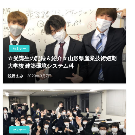
ン
セミナー
☆受講生の記録＆紹介☆山形県産業技術短期
大学校 建築環境システム科
浅野えみ
2023年3月7日
セミナー