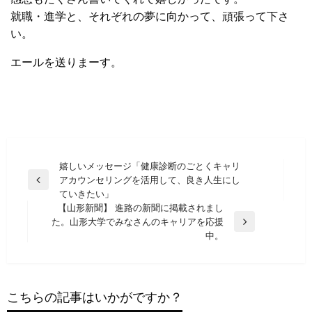
就職・進学と、それぞれの夢に向かって、頑張って下さ
い。
エールを送りまーす。
投
嬉しいメッセージ「健康診断のごとくキャリ
アカウンセリングを活用して、良き人生にし
稿
前
ていきたい」
の
ナ
【山形新聞】 進路の新聞に掲載されまし
投
た。山形大学でみなさんのキャリアを応援
ビ
稿
次
中。
の
ゲ
投
ー
稿
シ
こちらの記事はいかがですか？
ョ